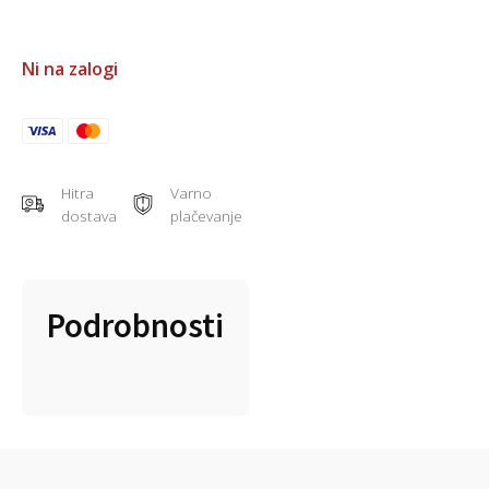
Ni na zalogi
Hitra
Varno
dostava
plačevanje
Podrobnosti