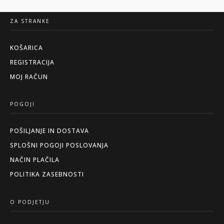
je
je:
je
ZA STRANKE
bila:
18,90 €.
bil
27,00 €.
46,
KOŠARICA
REGISTRACIJA
MOJ RAČUN
POGOJI
POŠILJANJE IN DOSTAVA
SPLOŠNI POGOJI POSLOVANJA
NAČIN PLAČILA
POLITIKA ZASEBNOSTI
O PODJETJU