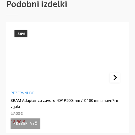
Podobni izdelki
-30%
-
REZERVNI DELI
REZE
SRAM Adapter za zavoro 40P P200 mm / Z 180 mm, mavri?ni
SHIM
vijaki
mm
27,00
€
46,3
Izvirna
Trenutna
Izv
18,90
€
43,
PREBERI VEČ
PR
cena
cena
ce