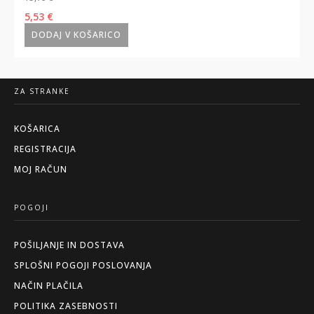
Izvirna
Trenutna
Izv
5,53
€
9,0
cena
cena
ce
DODAJ V KOŠARICO
DO
je
je:
je
bila:
5,53 €.
bil
ZA STRANKE
15,79 €.
16,
KOŠARICA
REGISTRACIJA
MOJ RAČUN
POGOJI
POŠILJANJE IN DOSTAVA
SPLOŠNI POGOJI POSLOVANJA
NAČIN PLAČILA
POLITIKA ZASEBNOSTI