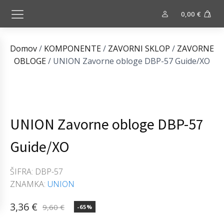
0,00
€
Domov
/
KOMPONENTE
/
ZAVORNI SKLOP
/
ZAVORNE
OBLOGE
/ UNION Zavorne obloge DBP-57 Guide/XO
UNION
UNION Zavorne obloge DBP-57
Zavorne
obloge
Guide/XO
DBP-
57
ŠIFRA:
DBP-57
Guide/XO
ZNAMKA:
UNION
količina
3,36
€
9,60
€
-65%
Izvirna
Trenutna