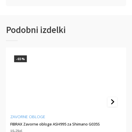
Podobni izdelki
-65%
-
ZAVORNE OBLOGE
ZAV
FIBRAX Zavorne obloge ASH995 za Shimano G035S
EBC 
15,79
€
16,5