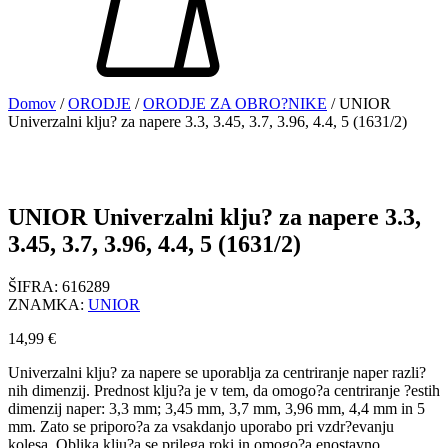
Domov
/
ORODJE
/
ORODJE ZA OBRO?NIKE
/ UNIOR
Univerzalni klju? za napere 3.3, 3.45, 3.7, 3.96, 4.4, 5 (1631/2)
UNIOR Univerzalni klju? za napere 3.3,
3.45, 3.7, 3.96, 4.4, 5 (1631/2)
ŠIFRA:
616289
ZNAMKA:
UNIOR
14,99
€
Univerzalni klju? za napere se uporablja za centriranje naper razli?
nih dimenzij. Prednost klju?a je v tem, da omogo?a centriranje ?estih
dimenzij naper: 3,3 mm; 3,45 mm, 3,7 mm, 3,96 mm, 4,4 mm in 5
mm. Zato se priporo?a za vsakdanjo uporabo pri vzdr?evanju
kolesa. Oblika klju?a se prilega roki in omogo?a enostavno