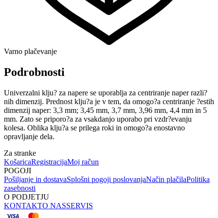
Varno plačevanje
Podrobnosti
Univerzalni klju? za napere se uporablja za centriranje naper razli?
nih dimenzij. Prednost klju?a je v tem, da omogo?a centriranje ?estih
dimenzij naper: 3,3 mm; 3,45 mm, 3,7 mm, 3,96 mm, 4,4 mm in 5
mm. Zato se priporo?a za vsakdanjo uporabo pri vzdr?evanju
kolesa. Oblika klju?a se prilega roki in omogo?a enostavno
opravljanje dela.
Za stranke
Košarica
Registracija
Moj račun
POGOJI
Pošiljanje in dostava
Splošni pogoji poslovanja
Način plačila
Politika
zasebnosti
O PODJETJU
KONTAKT
O NAS
SERVIS