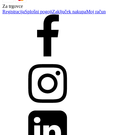
Za trgovce
Registracija
Splošni pogoji
Zaključek nakupa
Moj račun