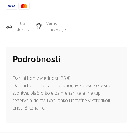
Hitra
Varno
dostava
plačevanje
Podrobnosti
Darilni bon v vrednosti 25 €
Darilni bon Bikehanic je unočljiv za vse servisne
storitve, plačilo šole za mehanike ali nakup
rezervnih delov. Bon lahko unovčite v katerikoli
enoti Bikehanic.