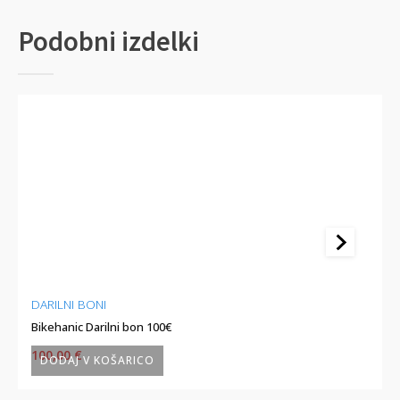
Podobni izdelki
DARILNI BONI
DARI
Bikehanic Darilni bon 100€
Bikeh
100,00
€
50,
DODAJ V KOŠARICO
DO