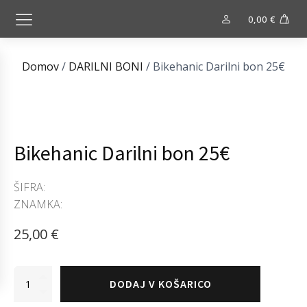
0,00
€
Domov
/
DARILNI BONI
/ Bikehanic Darilni bon 25€
Bikehanic
Bikehanic Darilni bon 25€
Darilni
bon
ŠIFRA:
25€
ZNAMKA:
količina
25,00
€
DODAJ V KOŠARICO