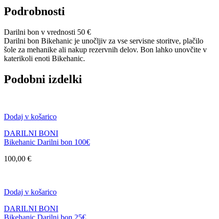
Podrobnosti
Darilni bon v vrednosti 50 €
Darilni bon Bikehanic je unočljiv za vse servisne storitve, plačilo
šole za mehanike ali nakup rezervnih delov. Bon lahko unovčite v
katerikoli enoti Bikehanic.
Podobni izdelki
Dodaj v košarico
DARILNI BONI
Bikehanic Darilni bon 100€
100,00
€
Dodaj v košarico
DARILNI BONI
Bikehanic Darilni bon 25€