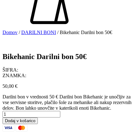
Domov
/
DARILNI BONI
/ Bikehanic Darilni bon 50€
Bikehanic Darilni bon 50€
ŠIFRA:
ZNAMKA:
50,00
€
Darilni bon v vrednosti 50 € Darilni bon Bikehanic je unočljiv za
vse servisne storitve, plačilo šole za mehanike ali nakup rezervnih
delov. Bon lahko unovčite v katerikoli enoti Bikehanic.
Bikehanic
Darilni
Dodaj v košarico
bon
50€
količina