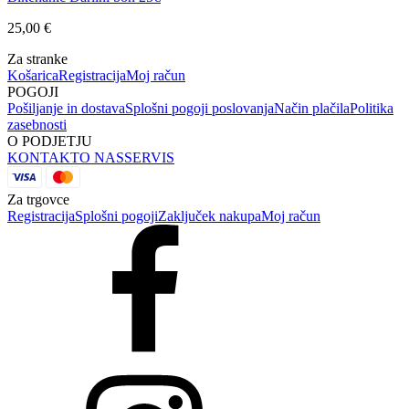
25,00
€
Za stranke
Košarica
Registracija
Moj račun
POGOJI
Pošiljanje in dostava
Splošni pogoji poslovanja
Način plačila
Politika
zasebnosti
O PODJETJU
KONTAKT
O NAS
SERVIS
Za trgovce
Registracija
Splošni pogoji
Zaključek nakupa
Moj račun