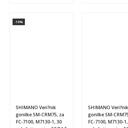
SHIMANO
SHIMANO
Veri?
Veri?
-19%
nik
nik
gonilke
gonilke
SM-
SM-
CRM75,
CRM75,
za
za
FC-
FC-
7100,
7100,
M7130-
M7130-
1,
1,
30
34
zob,
zob,
linija
linija
SHIMANO Veri?nik
SHIMANO Veri?ni
verige
verige
gonilke SM-CRM75, za
gonilke SM-CRM75
52/56,5
52/56,5
FC-7100, M7130-1, 30
FC-7100, M7130-1,