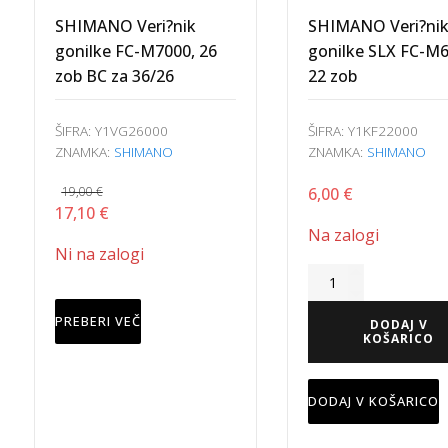
SHIMANO Veri?nik
SHIMANO Veri?ni
gonilke FC-M7000, 26
gonilke SLX FC-M6
zob BC za 36/26
22 zob
ŠIFRA:
Y1VG26000
ŠIFRA:
Y1KF22000
ZNAMKA:
SHIMANO
ZNAMKA:
SHIMANO
19,00
€
6,00
€
Izvirna
Trenutna
17,10
€
Na zalogi
cena
cena
Ni na zalogi
je
je:
bila:
17,10 €.
19,00 €.
PREBERI VEČ
DODAJ V
KOŠARICO
DODAJ V KOŠARICO