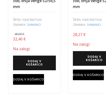
mm
mm
zob, linija verige 52/56,5
zob, linija verige 5
količina
količina
mm
mm
ŠIFRA:
ISMCRM75A0
ŠIFRA:
ISMCRM75A4
ZNAMKA:
SHIMANO
ZNAMKA:
SHIMANO
40,00
€
28,27
€
Izvirna
Trenutna
32,40
€
Na zalogi
cena
cena
Na zalogi
je
je:
bila:
32,40 €.
DODAJ V
KOŠARICO
DODAJ V
40,00 €.
KOŠARICO
DODAJ V KOŠARICO
DODAJ V KOŠARICO