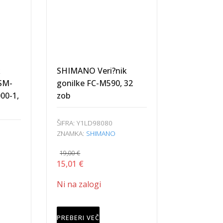
k
SHIMANO Veri?nik
 SM-
gonilke FC-M590, 32
00-1,
zob
ŠIFRA:
Y1LD98080
ZNAMKA:
SHIMANO
19,00
€
Izvirna
Trenutna
15,01
€
cena
cena
Ni na zalogi
je
je:
bila:
15,01 €.
19,00 €.
PREBERI VEČ