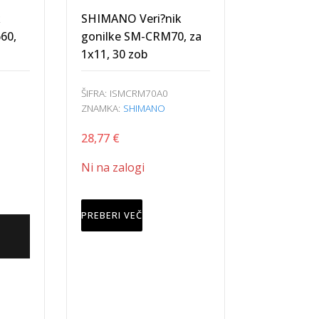
k
SHIMANO Veri?nik
60,
gonilke SM-CRM70, za
1x11, 30 zob
ŠIFRA:
ISMCRM70A0
ZNAMKA:
SHIMANO
28,77
€
Ni na zalogi
PREBERI VEČ