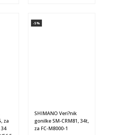
-5%
k
SHIMANO Veri?nik
, za
gonilke SM-CRM81, 34t,
 34
za FC-M8000-1