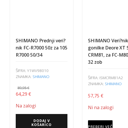
105
R7000
50/34
količina
SHIMANO Prednji veri?
SHIMANO Veri?ni
nik FC-R7000 50z za 105
gonilke Deore XT
R7000 50/34
CRM81, za FC-M80
32 zob
ŠIFRA:
Y1WV98010
ZNAMKA:
SHIMANO
ŠIFRA:
ISMCRM81A2
ZNAMKA:
SHIMANO
89,95
€
Izvirna
Trenutna
64,29
€
57,75
€
cena
cena
Na zalogi
Ni na zalogi
je
je:
bila:
64,29 €.
DODAJ V
89,95 €.
KOŠARICO
PREBERI VEČ