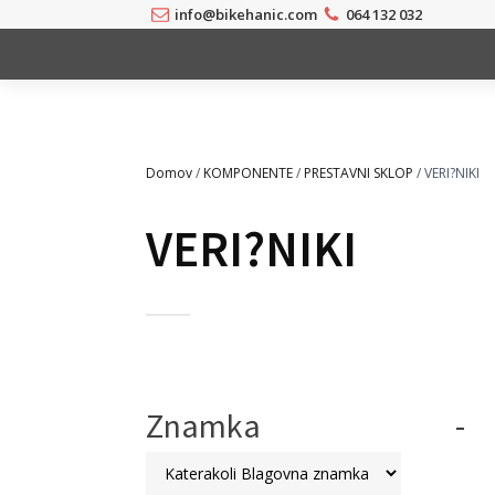
info@bikehanic.com
064 132 032
Domov
/
KOMPONENTE
/
PRESTAVNI SKLOP
/ VERI?NIKI
VERI?NIKI
Znamka