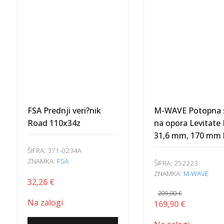
110x34z
opora
količina
Levitate
LT,
31,6
mm,
170
mm
hoda
količina
FSA Prednji veri?nik
M-WAVE Potopna 
Road 110x34z
na opora Levitate 
31,6 mm, 170 mm
ŠIFRA:
371-0234A
ZNAMKA:
FSA
ŠIFRA:
252223
ZNAMKA:
M-WAVE
32,26
€
209,00
€
Na zalogi
Izvirna
Trenutna
169,90
€
cena
cena