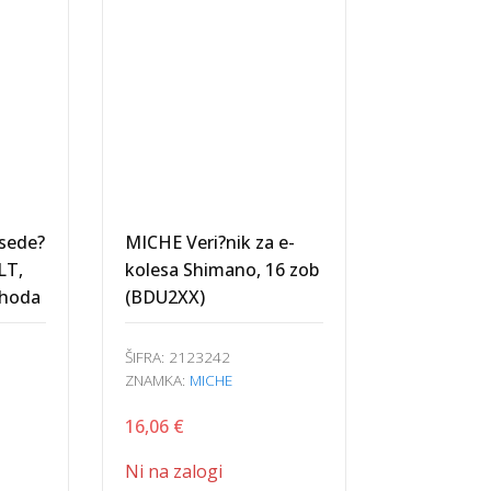
sede?
MICHE Veri?nik za e-
LT,
kolesa Shimano, 16 zob
 hoda
(BDU2XX)
ŠIFRA:
2123242
ZNAMKA:
MICHE
16,06
€
Ni na zalogi