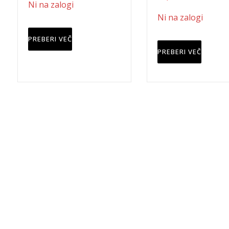
Ni na zalogi
je
je:
cena
cena
Ni na zalogi
bila:
17,98 €.
je
je:
19,99 €.
bila:
13,49 €.
PREBERI VEČ
14,99 €.
PREBERI VEČ