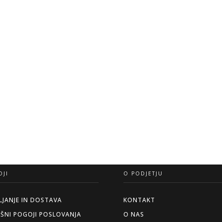
JI
O PODJETJU
LJANJE IN DOSTAVA
KONTAKT
ŠNI POGOJI POSLOVANJA
O NAS