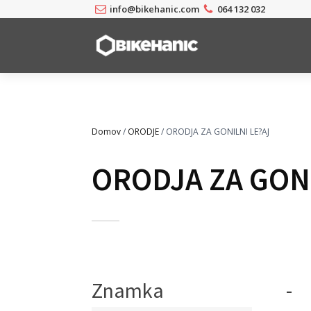
info@bikehanic.com
064 132 032
Domov
/
ORODJE
/ ORODJA ZA GONILNI LE?AJ
ORODJA ZA GONI
Znamka