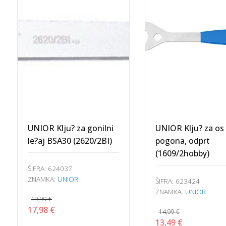
UNIOR Klju? za gonilni
UNIOR Klju? za os
le?aj BSA30 (2620/2BI)
pogona, odprt
(1609/2hobby)
ŠIFRA:
624037
ZNAMKA:
UNIOR
ŠIFRA:
623424
ZNAMKA:
UNIOR
19,99
€
Izvirna
Trenutna
17,98
€
14,99
€
cena
cena
Izvirna
Trenutna
13,49
€