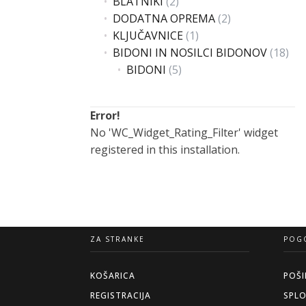
BLATNIKI
(2)
DODATNA OPREMA
(2)
KLJUČAVNICE
(1)
BIDONI IN NOSILCI BIDONOV
(18)
BIDONI
(5)
Error!
No 'WC_Widget_Rating_Filter' widget
registered in this installation.
ZA STRANKE
POGO
KOŠARICA
POŠI
REGISTRACIJA
SPLO