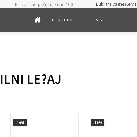
Brezplačno pošiljanje nad 100 €
Ljubljana Stegne (Servis
PONUDBA
SERVIS
LNI LE?AJ
-10%
-10%